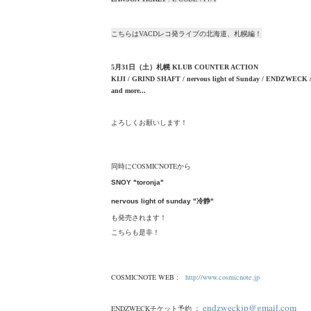
こちらはVACDレコ発ライブの北海道、札幌編！
5月31日（土）札幌 KLUB COUNTER ACTION
KIJI / GRIND SHAFT / nervous light of Sunday / ENDZWECK /
and more...
よろしくお願いします！
同時にCOSMICNOTEから
SNOY "toronja"
nervous light of sunday "冷静"
も発売されます！
こちらも是非！
COSMICNOTE WEB :
http://www.cosmicnote.jp
endzweckjp@gmail.com
ENDZWECKチケット予約 ：