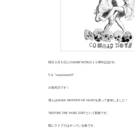
明日３月５日にCOSMICNOTEの１０周年記念CD、
V.A. "cosmicnote10"
の発売日です！
僕らはMAKE MENTION OF SIGHTを誘って参加しました！
”BEFORE THE WORL END”という新曲です。
既にライブではやっている曲です。