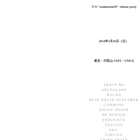
V/A "cosmicnote10" release party
2014年3月16日（日）
東京・代官山 UNIT / UNICE
ABOUT ME
AKUTAGAWA
BACHO
BEAT BREAK SCREAMER
COMMUNE
DOGGY HOOD$
DR.DOWNER
ENDZWECK
ENSLAVE
ERIC
FORLIFE
GRIND SHAFT