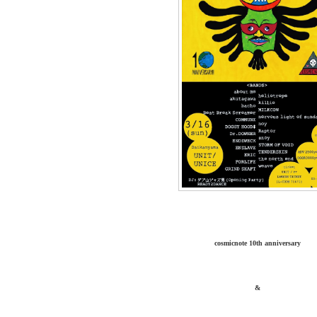
cosmicnote 10th anniversary
&