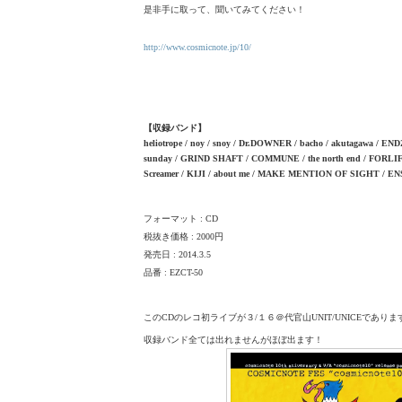
是非手に取って、聞いてみてください！
http://www.cosmicnote.jp/10/
【収録バンド】
heliotrope / noy / snoy / Dr.DOWNER / bacho / akutagawa / EN
sunday / GRIND SHAFT / COMMUNE / the north end / FORLIFE 
Screamer / KIJI / about me / MAKE MENTION OF SIGHT / EN
フォーマット : CD
税抜き価格 : 2000円
発売日 : 2014.3.5
品番 : EZCT-50
このCDのレコ初ライブが３/１６＠代官山UNIT/UNICEでありま
収録バンド全ては出れませんがほぼ出ます！