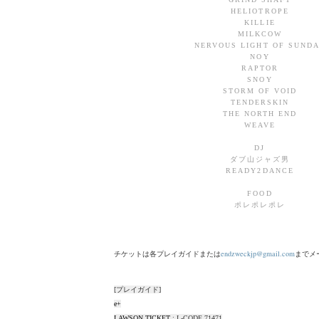
HELIOTROPE
KILLIE
MILKCOW
NERVOUS LIGHT OF SUND
NOY
RAPTOR
SNOY
STORM OF VOID
TENDERSKIN
THE NORTH END
WEAVE
DJ
ダブ山ジャズ男
READY2DANCE
FOOD
ポレポレポレ
チケットは各プレイガイドまたは
endzweckjp@gmail.com
までメ
[プレイガイド]
e+
LAWSON TICKET
: L-CODE 71471