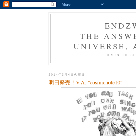
ENDZ
THE ANSWE
UNIVERSE,
THIS IS THE 
2014年3月4日火曜日
明日発売！V.A. "cosmicnote10"