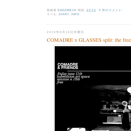
投稿者
ENDZWECK
時刻:
23:13
0 件のコメント:
ラベル:
DIARY
,
INFO
2010年6月10日木曜日
COMADRE x GLASSES split: the free 