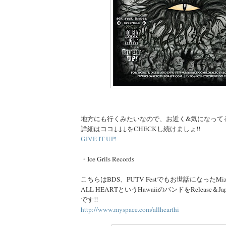
地方にも行くみたいなので、お近く&気になってる
詳細はココ↓↓↓をCHECKし続けましょ!!
GIVE IT UP!
・Ice Grils Records
こちらはBDS、PUTV Festでもお世話になったMizuk
ALL HEARTというHawaiiのバンドをRelease＆Ja
です!!
http://www.myspace.com/allhearthi