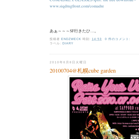
www.siqdrugfront.com/comadre
あぁ～～～SF行きたひ…。
投稿者
ENDZWECK
時刻:
14:53
0 件のコメント:
ラベル:
DIARY
2010年6月8日火曜日
20100704@札幌cube garden