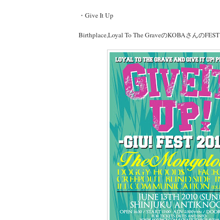
・Give It Up
Birthplace,Loyal To The GraveのKOBAさんのFEST!