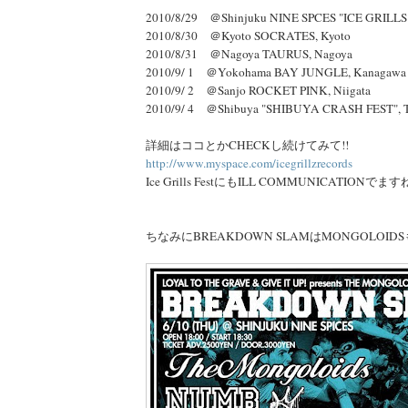
2010/8/29 ＠Shinjuku NINE SPCES "ICE GRILLS 
2010/8/30 ＠Kyoto SOCRATES, Kyoto
2010/8/31 ＠Nagoya TAURUS, Nagoya
2010/9/ 1 ＠Yokohama BAY JUNGLE, Kanagawa
2010/9/ 2 ＠Sanjo ROCKET PINK, Niigata
2010/9/ 4 ＠Shibuya "SHIBUYA CRASH FEST", 
詳細はココとかCHECKし続けてみて!!
http://www.myspace.com/icegrillzrecords
Ice Grills FestにもILL COMMUNICATIONでます
ちなみにBREAKDOWN SLAMはMONGOLOIDSもSu