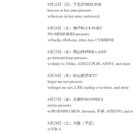
8月22日（日）下北沢SHELTER
heaven in her arms presents.
w/heaven in her arms, endzweck
8月24日（火）神戸BLUE PORT
NO MEMORIES presents.
w/bacho, HerLens, zdzis law, CYBERNE
8月25日（水）岡山PEPPER LAND
go forward keep presents.
w/shuly to 104kz, ADULT PLIN, ANNY, and more
8月26日（木）松山星空JETT
forget me not presents.
w/forget me not, L!EF, ending over there, and more
8月27日（金）京都WHOOPEE'S
erolin presents.
w/BURNING SIGN, theorem, 不幸, ATEOTO, and m
8月28日（土）大阪（予定）
w/T.B.A