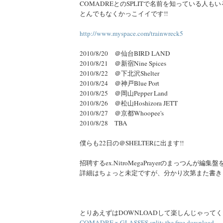
COMADREとのSPLITで名前を知っている人も
とんでもなくかっこイイです!!
http://www.myspace.com/trainwreck5
2010/8/20 ＠仙台BIRD LAND
2010/8/21 ＠新宿Nine Spices
2010/8/22 ＠下北沢Shelter
2010/8/24 ＠神戸Blue Port
2010/8/25 ＠岡山Pepper Land
2010/8/26 ＠松山Hoshizora JETT
2010/8/27 ＠京都Whoopee's
2010/8/28 TBA
僕らも22日の＠SHELTERに出ます!!
招聘するex.NitroMegaPrayerのまっつんが編
詳細はちょっと未定ですが、分かり次第また書きま
とりあえずはDOWNLOADして楽しんじゃって
COMADRE x GLASSES split: the free download -