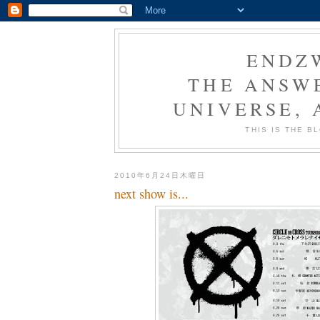
ENDZ
THE ANSWE
UNIVERSE,
THIS IS THE 
2010年6月24日木曜日
next show is...