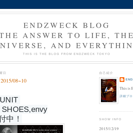
ENDZWECK BLOG
THE ANSWER TO LIFE, TH
NIVERSE, AND EVERYTHI
THIS IS THE BLOG FROM ENDZWECK TOKYO
水曜日
自己紹介
15/08~10
END
This is
詳細プロ
NIT 
 SHOES,envy
付中！
SHOW INFO
2015/12/19