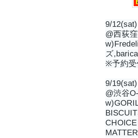
9/12(sat)
@西荻窪F
w)Fre
ズ,barica
※予約受
9/19(sat)
@渋谷O-n
w)GORIL
BISCUIT
CHOICE 
MATTER,