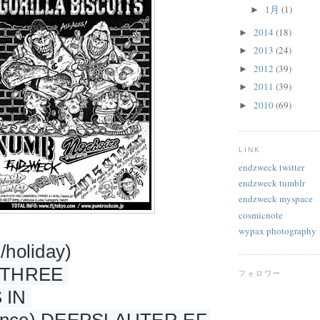
1月
(1)
►
2014
(18)
►
2013
(24)
►
2012
(39)
►
2011
(39)
►
2010
(69)
►
LINK
endzweck twitter
endzweck tumblr
endzweck myspace
cosmicnote
wypax photography
/holiday)
HREE 
フォロワー
IN 