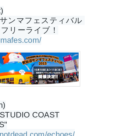
)
サンマフェスティバル 
トフリーライブ！
anmafes.com/
n)
TUDIO COAST
S"
kinotdead.com/echoes/