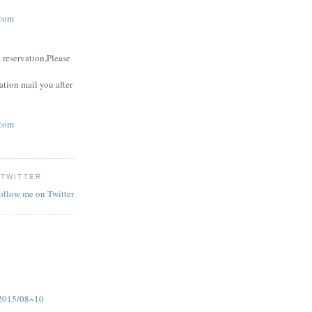
com
 reservation,Please
ation mail you after
com
 TWITTER
follow me on Twitter
15/08~10