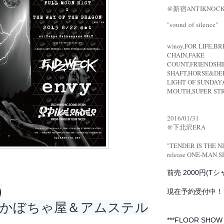
@新宿ANTIKNOC
"sound of silence"
w)noy,FOR LIFE,B
CHAIN,FAKE
COUNT,FRIENDSHI
SHAFT,HORSE&DE
LIGHT OF SUNDAY
MOUTH,SUPER ST
2016/01/31
@下北沢ERA
"TENDER IS THE N
release
ONE-MAN 
前売 2000円(Tシ
)
現在予約受付中！
賀かぼちゃ屋＆アムステル
***FLOOR SHOW