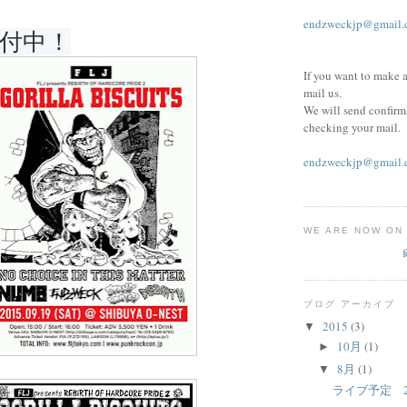
endzweckjp@gmail.
付中！
If you want to make a
mail us.
We will send confirm
checking your mail.
endzweckjp@gmail.
WE ARE NOW ON
ブログ アーカイブ
2015
(3)
▼
10月
(1)
►
8月
(1)
▼
ライブ予定 20