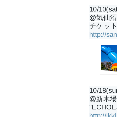
10/10(sat
@気仙沼
チケッ
http://s
10/18(su
@新木場S
"ECHOE
http://ik