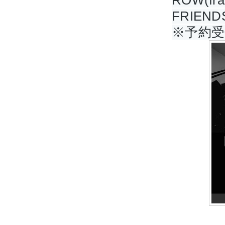
ROW(fra
FRIENDS
※予約受