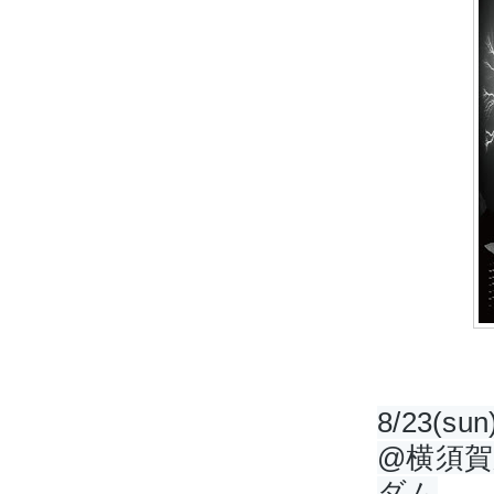
8/23(sun
@横須
ダム