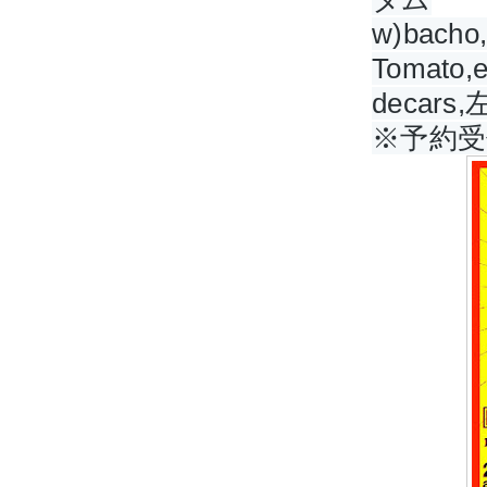
w)bacho
Tomato,
decar
※予約受