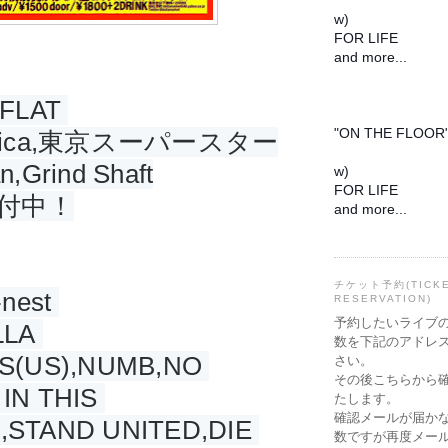
w)
FOR LIFE
and more...
2016/02/28
LAT 
@西荻窪FLAT
"ON THE FLOOR
delica,東京スーパースター
n,Grind Shaft
w)
FOR LIFE
付中！
and more...
チケット予約(TICK
est 
RESERVATION)
予約したいライブ
LA 
数を下記のアドレ
S(US),NUMB,NO 
さい。
その後こちらから
IN THIS 
たします。
確認メールが届か
STAND UNITED,DIE 
数ですが再度メー