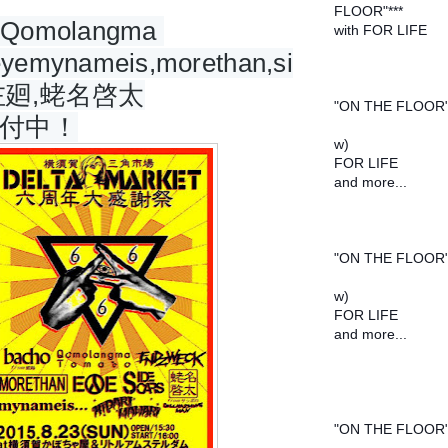
FLOOR"***
,Qomolangma 
with FOR LIFE
eyemynameis,morethan,si
2016/02/14
@柏ORPHEUS
s,左廻,蛯名啓太
"ON THE FLOOR
付中！
w)
FOR LIFE
and more...
2016/02/20
@金沢VANVAN V
"ON THE FLOOR
w)
FOR LIFE
and more...
2016/02/21
@沼津SPEAK EZ
"ON THE FLOOR