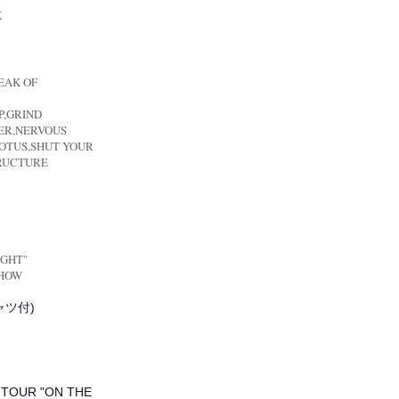
K
REAK OF
P,GRIND
ER,NERVOUS
,OTUS,SHUT YOUR
RUCTURE
IGHT"
SHOW
ャツ付)
 TOUR "ON THE