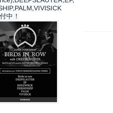
nce),DEEPSLAUTER,EF,
HIP,PALM,VIVISICK
付中！