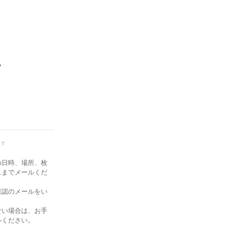
"
ET
の日時、場所、枚
スまでメールくだ
確認のメールをい
ない場合は、お手
ルください。