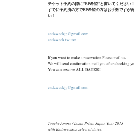
チケット予約の際に”EP希望”と書いてください
すでに予約済の方でEP希望の方はお手数ですが
い！
endzweckjp@gmail.com
endzweck twitter
If you want to make a reservation,Please mail us.
We will send confirmation mail you after checking yo
You can reserve ALL DATES!!
endzweckjp@gmail.com
Touche Amore / Loma Prieta Japan Tour 2013
with Endzweck(on selected dates)