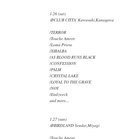
1.26 (sat)
＠CLUB CITTA' Kawasaki,Kanagawa
/
TERROR
/
Touche Amore
/
Loma Prieta
/
XIBALBA
/
AS BLOOD RUNS BLACK
/
CONFESSION
/
PALM
/
CRYSTAL LAKE
/
LOYAL TO THE GRAVE
/
NOY
/
Endzweck
and more...
1.27 (sun)
＠BIRDLAND Sendai,Miyagi
/
Touche Amore