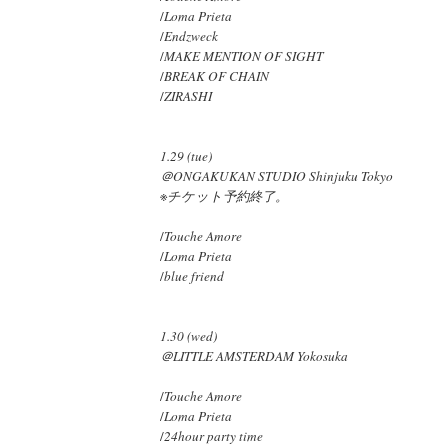
/
Loma Prieta
/
Endzweck
/
MAKE MENTION OF SIGHT
/
BREAK OF CHAIN
/
ZIRASHI
1.29 (tue)
＠ONGAKUKAN STUDIO Shinjuku Tokyo
※
チケット予約終了。
/
Touche Amore
/
Loma Prieta
/
blue friend
1.30 (wed)
＠LITTLE AMSTERDAM Yokosuka
/
Touche Amore
/
Loma Prieta
/
24hour party time