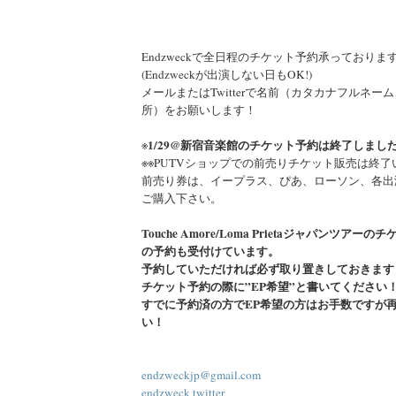
Endzweckで全日程のチケット予約承っておりま
(Endzweckが出演しない日もOK!)
メールまたはTwitterで名前（カタカナフルネー
所）をお願いします！
1/29@新宿音楽館のチケット予約は終了しまし
※
※※PUTVショップでの前売りチケット販売は終
前売り券は、イープラス、ぴあ、ローソン、各出
ご購入下さい。
Touche Amore/Loma Prietaジャパンツアー
の予約も受付けています。
予約していただければ必ず取り置きしておきます
チケット予約の際に”EP希望”と書いてください
すでに予約済の方でEP希望の方はお手数ですが
い！
endzweckjp@gmail.com
endzweck twitter