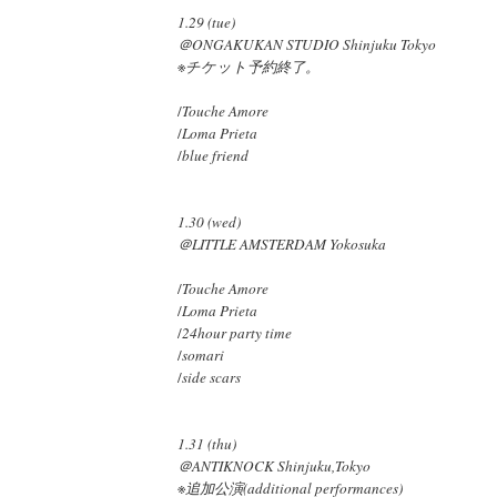
1.29 (tue)
＠ONGAKUKAN STUDIO Shinjuku Tokyo
※
チケット予約終了。
/
Touche Amore
/
Loma Prieta
/
blue friend
1.30 (wed)
＠LITTLE AMSTERDAM Yokosuka
/
Touche Amore
/
Loma Prieta
/
24hour party time
/
somari
/
side scars
1.31 (thu)
＠ANTIKNOCK Shinjuku,Tokyo
※
追加公演(additional performances)