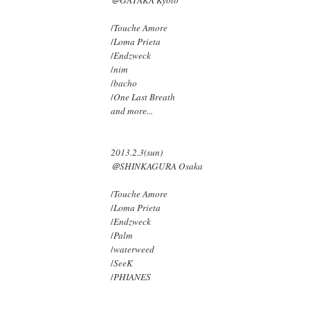
＠GATAKA Kyoto
/
Touche Amore
/
Loma Prieta
/
Endzweck
/
nim
/
bacho
/
One Last Breath
and more...
2013.2.3(sun)
＠SHINKAGURA Osaka
/
Touche Amore
/
Loma Prieta
/
Endzweck
/
Palm
/
waterweed
/
SeeK
/
PHIANES