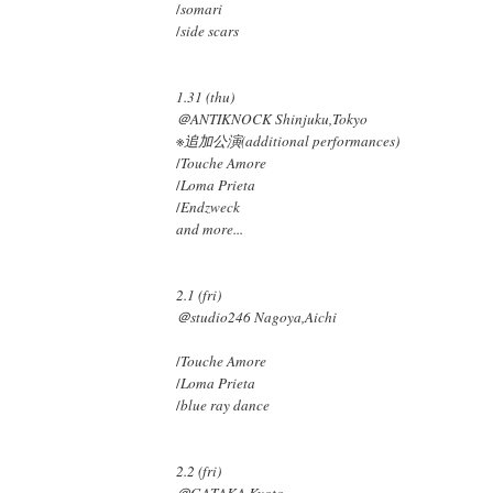
/
somari
/
side scars
1.31 (thu)
＠ANTIKNOCK Shinjuku,Tokyo
※
追加公演(additional performances)
/
Touche Amore
/
Loma Prieta
/
Endzweck
and more...
2.1 (fri)
＠studio246 Nagoya,Aichi
/
Touche Amore
/
Loma Prieta
/
blue ray dance
2.2 (fri)