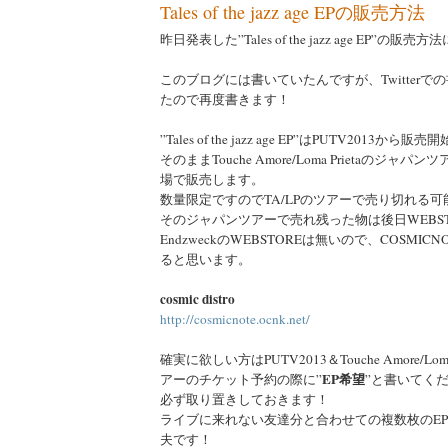
Tales of the jazz age EPの販売方法
昨日発表した”Tales of the jazz age EP”の
このブログには書いていたんですが、Twitterで
たので再度書きます！
”Tales of the jazz age EP”はPUTV2013から
そのままTouche Amore/Loma Prietaのジ
場で販売します。
数量限定ですのでTA/LPのツアーで売り切れる
そのジャパンツアーで売れ残った物は後日WEBST
EndzweckのWEBSTOREは無いので、COSMICN
ると思います。
cosmic distro
http://cosmicnote.ocnk.net/
確実に欲しい方はPUTV2013＆Touche Amore/Lom
EP希望
アーのチケット予約の際に”
”と書いてく
必ず取り置きしておきます！
ライブに来れない友達分と合わせての複数枚のE
夫です！