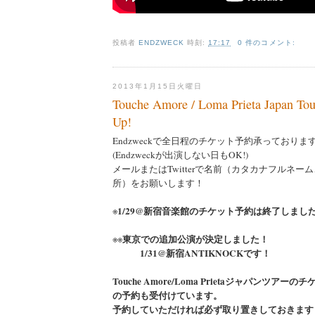
投稿者
ENDZWECK
時刻:
17:17
0 件のコメント:
2013年1月15日火曜日
Touche Amore / Loma Prieta Japan Tou
Up!
Endzweckで全日程のチケット予約承っておりま
(Endzweckが出演しない日もOK!)
メールまたはTwitterで名前（カタカナフルネー
所）をお願いします！
1/29@新宿音楽館のチケット予約は終了しまし
※
東京での追加公演が決定しました！
※※
1/31@新宿ANTIKNOCKです！
Touche Amore/Loma Prietaジャパンツアー
の予約も受付けています。
予約していただければ必ず取り置きしておきます