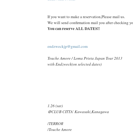
If you want to make a reservation,Please mail us.
We will send confirmation mail you after checking yo
You can reserve ALL DATES!!
endzweckjp@gmail.com
Touche Amore / Loma Prieta Japan Tour 2013
with Endzweck(on selected dates)
1.26 (sat)
＠CLUB CITTA' Kawasaki,Kanagawa
/
TERROR
/
Touche Amore