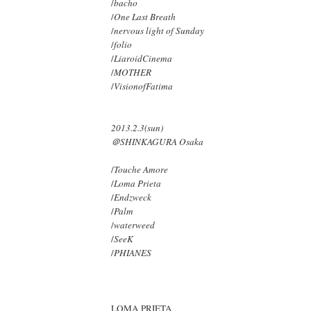
/
bacho
/
One Last Breath
/
nervous light of Sunday
/
folio
/
LiaroidCinema
/
MOTHER
/
VisionofFatima
2013.2.3(sun)
＠SHINKAGURA Osaka
/
Touche Amore
/
Loma Prieta
/
Endzweck
/
Palm
/
waterweed
/
SeeK
/
PHIANES
LOMA PRIETA