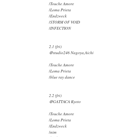
/
Touche Amore
/
Loma Prieta
/
Endzweck
/
STORM OF VOID
/
INFECTION
2.1 (fri)
＠studio246 Nagoya,Aichi
/
Touche Amore
/
Loma Prieta
/
blue ray dance
2.2 (fri)
＠GATTACA Kyoto
/
Touche Amore
/
Loma Prieta
/
Endzweck
/
nim