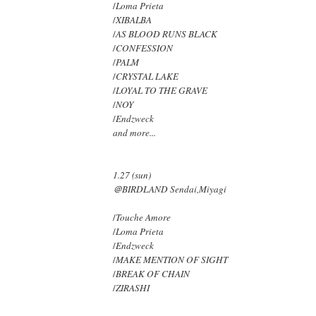
/
Loma Prieta
/
XIBALBA
/
AS BLOOD RUNS BLACK
/
CONFESSION
/
PALM
/
CRYSTAL LAKE
/
LOYAL TO THE GRAVE
/
NOY
/
Endzweck
and more...
1.27 (sun)
＠BIRDLAND Sendai,Miyagi
/
Touche Amore
/
Loma Prieta
/
Endzweck
/
MAKE MENTION OF SIGHT
/
BREAK OF CHAIN
/
ZIRASHI