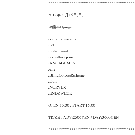
*****************************************
2012年07月15日(日)
＠熊本Django
/kamomekamome
/IZP
/water weed
/a soulless pain
/ANGAGEMENT
/erie
/BlindColoredScheme
/Duff
/NORVER
/ENDZWECK
OPEN 15:30 / START 16:00
TICKET ADV:2500YEN / DAY:3000YEN
*****************************************