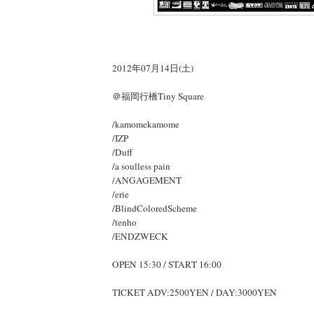
2012年07月14日(土)
＠福岡行橋Tiny Square
/kamomekamome
/IZP
/Duff
/a soulless pain
/ANGAGEMENT
/erie
/BlindColoredScheme
/tenho
/ENDZWECK
OPEN 15:30 / START 16:00
TICKET ADV:2500YEN / DAY:3000YEN