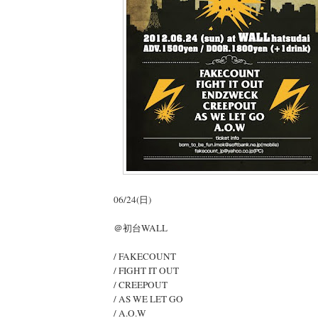
06/24(日)
＠初台WALL
/ FAKECOUNT
/ FIGHT IT OUT
/ CREEPOUT
/ AS WE LET GO
/ A.O.W