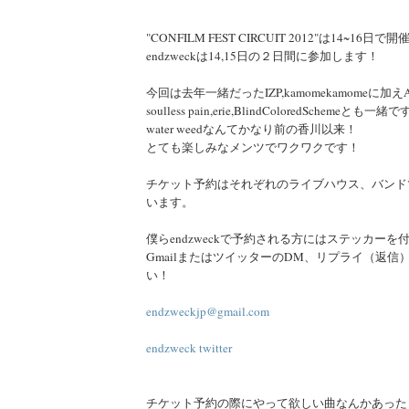
"CONFILM FEST CIRCUIT 2012"は14~16
endzweckは14,15日の２日間に参加します！
今回は去年一緒だったIZP,kamomekamomeに加えA
soulless pain,erie,BlindColoredSchemeとも一緒
water weedなんてかなり前の香川以来！
とても楽しみなメンツでワクワクです！
チケット予約はそれぞれのライブハウス、バンド
います。
僕らendzweckで予約される方にはステッカーを
GmailまたはツイッターのDM、リプライ（返信
い！
endzweckjp@gmail.com
endzweck twitter
チケット予約の際にやって欲しい曲なんかあった