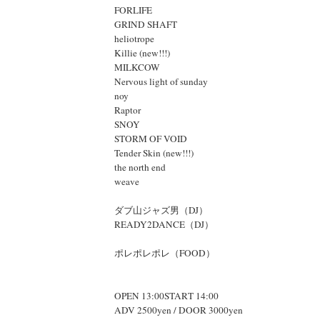
FORLIFE
GRIND SHAFT
heliotrope
Killie (new!!!)
MILKCOW
Nervous light of sunday
noy
Raptor
SNOY
STORM OF VOID
Tender Skin (new!!!)
the north end
weave
ダブ山ジャズ男（DJ）
READY2DANCE（DJ）
ポレポレポレ（FOOD）
OPEN 13:00START 14:00
ADV 2500yen / DOOR 3000yen