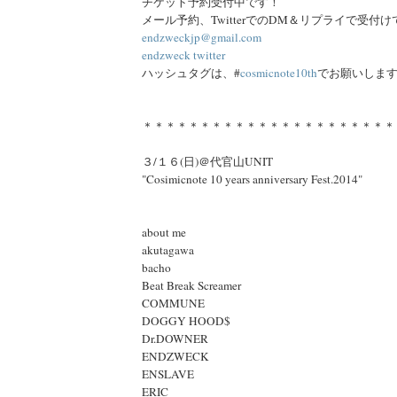
チケット予約受付中です！
メール予約、TwitterでのDM＆リプライで受付
endzweckjp@gmail.com
endzweck twitter
ハッシュタグは、#
cosmicnote10th
でお願いしま
＊＊＊＊＊＊＊＊＊＊＊＊＊＊＊＊＊＊＊＊＊＊
３/１６(日)＠代官山UNIT
"Cosimicnote 10 years anniversary Fest.2014"
about me
akutagawa
bacho
Beat Break Screamer
COMMUNE
DOGGY HOOD$
Dr.DOWNER
ENDZWECK
ENSLAVE
ERIC