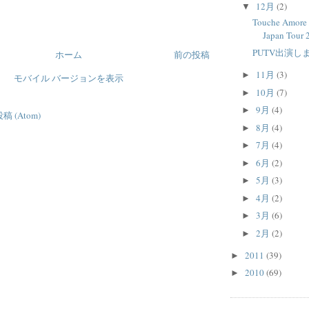
12月
(2)
▼
Touche Amore 
Japan Tour 
PUTV出演し
ホーム
前の投稿
11月
(3)
►
モバイル バージョンを表示
10月
(7)
►
9月
(4)
►
 (Atom)
8月
(4)
►
7月
(4)
►
6月
(2)
►
5月
(3)
►
4月
(2)
►
3月
(6)
►
2月
(2)
►
2011
(39)
►
2010
(69)
►