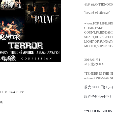
@新宿ANTIKNOC
"sound of silence"
w)noy,FOR LIFE,B
CHAIN,FAKE
COUNT,FRIENDSHI
SHAFT,HORSE&DE
LIGHT OF SUNDAY
MOUTH,SUPER ST
2016/01/31
@下北沢ERA
"TENDER IS THE N
release
ONE-MAN 
前売 2000円(Tシ
LUME fest 2013"
現在予約受付中！
崎
***FLOOR SHOW