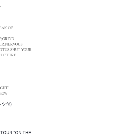
K
REAK OF
P,GRIND
ER,NERVOUS
,OTUS,SHUT YOUR
RUCTURE
IGHT"
SHOW
ャツ付)
 TOUR "ON THE