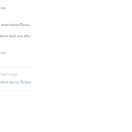
com
 reservation,Please
ation mail you after
com
 TWITTER
follow me on Twitter