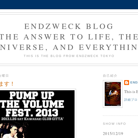
ENDZWECK BLOG
THE ANSWER TO LIFE, TH
NIVERSE, AND EVERYTHI
THIS IS THE BLOG FROM ENDZWECK TOKYO
日金曜日
自己紹介
します！
END
This is
詳細プロ
SHOW INFO
2015/12/19