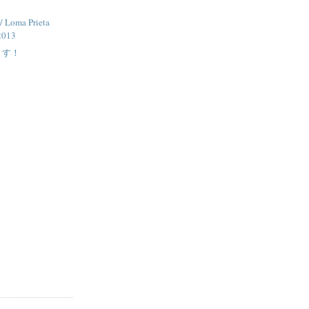
/ Loma Prieta
2013
ます！