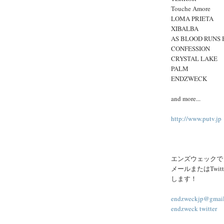
Touche Amore
LOMA PRIETA
XIBALBA
AS BLOOD RUNS
CONFESSION
CRYSTAL LAKE
PALM
ENDZWECK
and more...
http://www.putv.jp
エンズウェックでも
メールまたはTwi
します！
endzweckjp@gmai
endzweck twitter