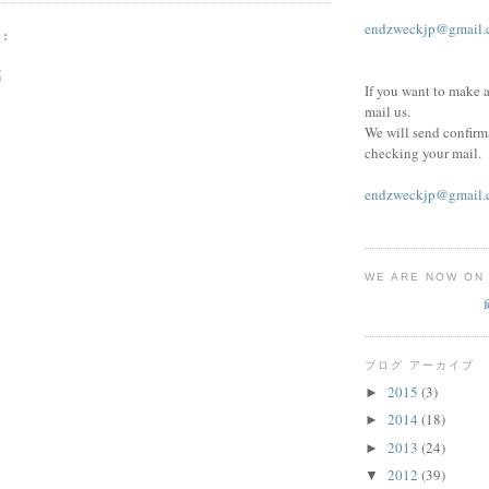
endzweckjp@gmail.
:
稿
If you want to make a
mail us.
We will send confirm
checking your mail.
endzweckjp@gmail.
WE ARE NOW ON
ブログ アーカイブ
2015
(3)
►
2014
(18)
►
2013
(24)
►
2012
(39)
▼