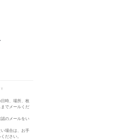
"
ET
の日時、場所、枚
スまでメールくだ
確認のメールをい
ない場合は、お手
ルください。