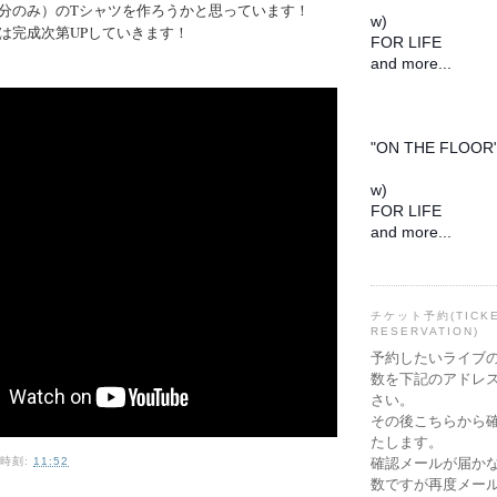
分のみ）のTシャツを作ろうかと思っています！
w)
は完成次第UPしていきます！
FOR LIFE
and more...
2016/02/28
@西荻窪FLAT
"ON THE FLOOR
w)
FOR LIFE
and more...
チケット予約(TICK
RESERVATION)
予約したいライブ
数を下記のアドレ
さい。
その後こちらから
たします。
確認メールが届か
時刻:
11:52
数ですが再度メー