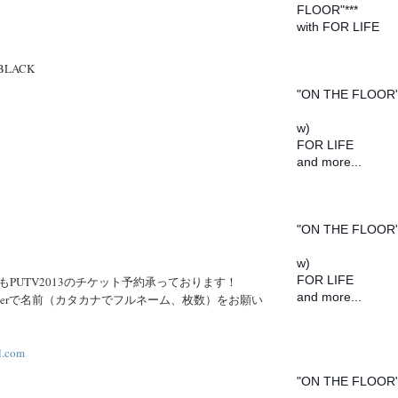
FLOOR"***
with FOR LIFE
2016/02/14
 BLACK
@柏ORPHEUS
"ON THE FLOOR
w)
FOR LIFE
and more...
2016/02/20
@金沢VANVAN V
"ON THE FLOOR
w)
FOR LIFE
PUTV2013のチケット予約承っております！
and more...
tterで名前（カタカナでフルネーム、枚数）をお願い
2016/02/21
l.com
@沼津SPEAK EZ
"ON THE FLOOR