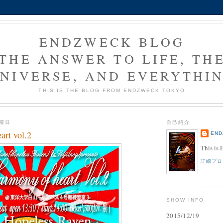
ENDZWECK BLOG
THE ANSWER TO LIFE, TH
NIVERSE, AND EVERYTHI
THIS IS THE BLOG FROM ENDZWECK TOKYO
木曜日
自己紹介
art vol.2
END
This is
詳細プロ
SHOW INFO
2015/12/19