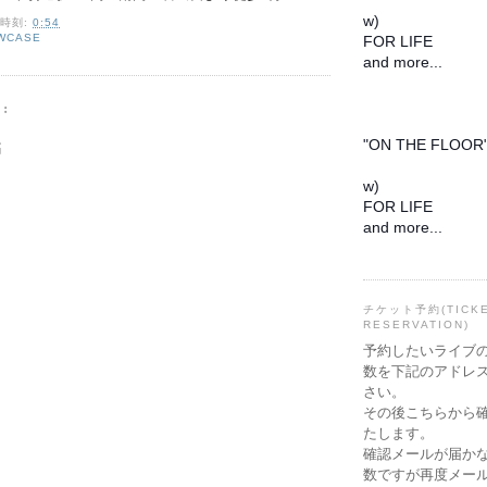
w)
時刻:
0:54
WCASE
FOR LIFE
and more...
2016/02/28
:
@西荻窪FLAT
"ON THE FLOOR
稿
w)
FOR LIFE
and more...
チケット予約(TICK
RESERVATION)
予約したいライブ
数を下記のアドレ
さい。
その後こちらから
たします。
確認メールが届か
数ですが再度メー