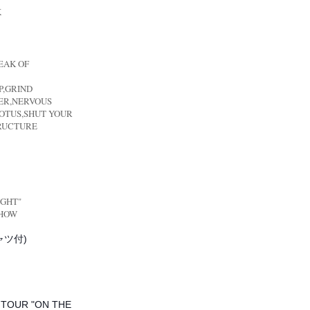
K
REAK OF
P,GRIND
ER,NERVOUS
,OTUS,SHUT YOUR
RUCTURE
IGHT"
SHOW
ャツ付)
 TOUR "ON THE