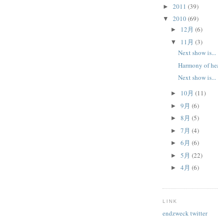
2011
(39)
►
2010
(69)
▼
12月
(6)
►
11月
(3)
▼
Next show is...
Harmony of hea
Next show is...
10月
(11)
►
9月
(6)
►
8月
(5)
►
7月
(4)
►
6月
(6)
►
5月
(22)
►
4月
(6)
►
LINK
endzweck twitter