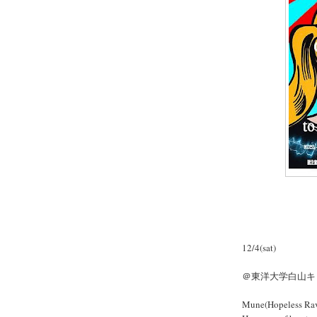
12/4(sat)
＠東洋大学白山キ
Mune(Hopeless Rav