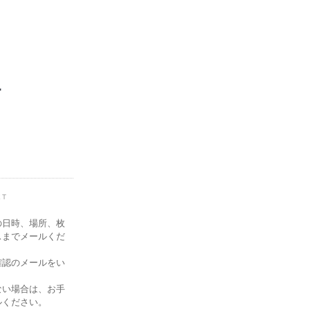
"
ET
の日時、場所、枚
スまでメールくだ
確認のメールをい
ない場合は、お手
ルください。