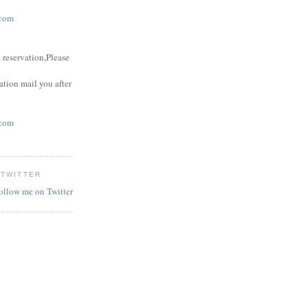
com
 reservation,Please
ation mail you after
com
 TWITTER
follow me on Twitter