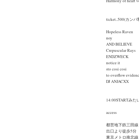
Harmony of heart v
ticket..500(カンパ
Hopeless Raven
noy
AND BELIEVE
Crepuscular Rays
ENDZWECK
notice it
sto cosi cosi
to overflow eviden
DJ ANJACXX
14:00STARTみ
access
都営地下鉄三田線 
出口より徒歩5分
東京メトロ南北線