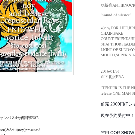
@新宿ANTIKNOC
"sound of silence"
w)noy,FOR LIFE,B
CHAIN,FAKE
COUNT,FRIENDSHI
SHAFT,HORSE&DE
LIGHT OF SUNDAY
MOUTH,SUPER ST
2016/01/31
@下北沢ERA
"TENDER IS THE N
release
ONE-MAN 
前売 2000円(Tシ
現在予約受付中！
ャンパス4号館練習室3
en)&Seiji(noy)presents!
***FLOOR SHOW