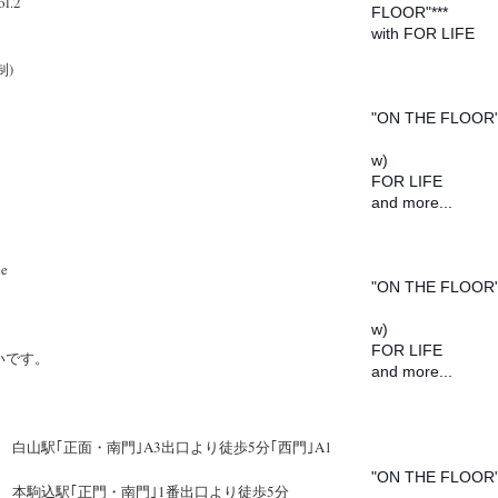
ol.2
FLOOR"***
with FOR LIFE
制)
2016/02/14
@柏ORPHEUS
"ON THE FLOOR
w)
FOR LIFE
and more...
2016/02/20
@金沢VANVAN V
ce
"ON THE FLOOR
w)
FOR LIFE
たいです。
and more...
2016/02/21
白山駅｢正面・南門｣A3出口より徒歩5分｢西門｣A1
@沼津SPEAK EZ
"ON THE FLOOR
 本駒込駅｢正門・南門｣1番出口より徒歩5分