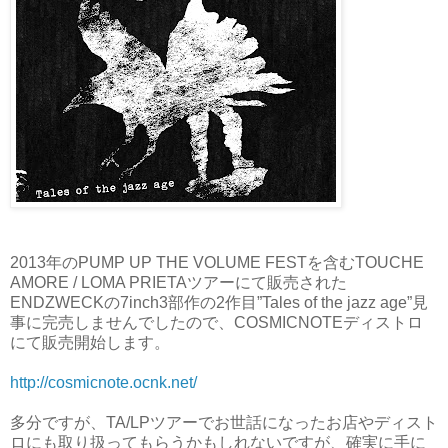
2013年のPUMP UP THE VOLUME FESTを含むTOUCHE
AMORE / LOMA PRIETAツアーにて販売された
ENDZWECKの7inch3部作の2作目”Tales of the jazz age”見
事に完売しませんでしたので、COSMICNOTEディストロ
にて販売開始します。
http://cosmicnote.ocnk.net/
多分ですが、TA/LPツアーでお世話になったお店やディスト
ロにも取り扱ってもらうかもしれないですが、確実に手に