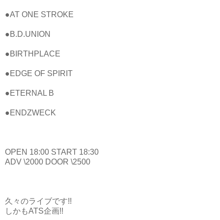
●AT ONE STROKE
●B.D.UNION
●BIRTHPLACE
●EDGE OF SPIRIT
●ETERNAL B
●ENDZWECK
OPEN 18:00 START 18:30
ADV \2000 DOOR \2500
久々のライブです!!
しかもATS企画!!