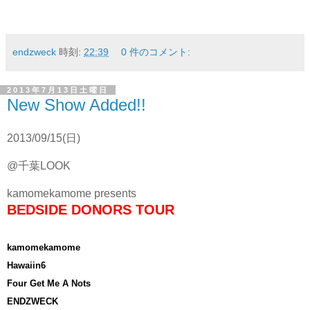
endzweck
時刻:
22:39
0 件のコメント:
2013年7月13日土曜日
New Show Added!!
2013/09/15(日)
@千葉LOOK
kamomekamome presents
BEDSIDE DONORS TOUR
kamomekamome
Hawaiin6
Four Get Me A Nots
ENDZWECK