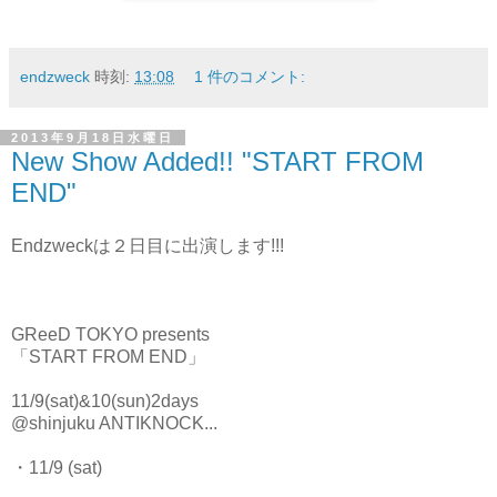
endzweck
時刻:
13:08
1 件のコメント:
2013年9月18日水曜日
New Show Added!! "START FROM
END"
Endzweckは２日目に出演します!!!
GReeD TOKYO presents
「START FROM END」
11/9(sat)&10(sun)2days
@shinjuku ANTIKNOCK
...
・11/9 (sat)