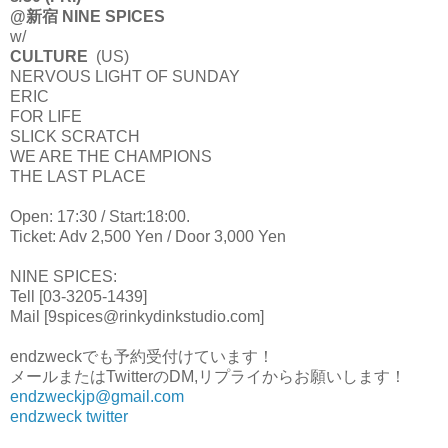
@新宿 NINE SPICES
w/
CULTURE
(US)
NERVOUS LIGHT OF SUNDAY
ERIC
FOR LIFE
SLICK SCRATCH
WE ARE THE CHAMPIONS
THE LAST PLACE
Open: 17:30 / Start:18:00.
Ticket: Adv 2,500 Yen / Door 3,000 Yen
NINE SPICES:
Tell [03-3205-1439]
Mail [9spices@rinkydinkstudio.com]
endzweckでも予約受付けています！
メールまたはTwitterのDM,リプライからお願いします！
endzweckjp@gmail.com
endzweck twitter