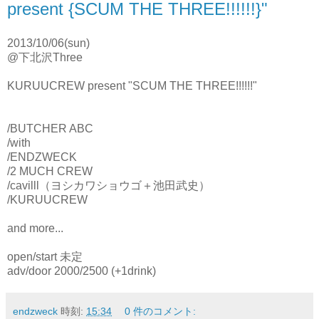
present {SCUM THE THREE!!!!!!}"
2013/10/06(sun)
@下北沢Three
KURUUCREW present "SCUM THE THREE!!!!!!"
/BUTCHER ABC
/with
/ENDZWECK
/2 MUCH CREW
/cavilll（ヨシカワショウゴ＋池田武史）
/KURUUCREW
and more...
open/start 未定
adv/door 2000/2500 (+1drink)
endzweck
時刻:
15:34
0 件のコメント: