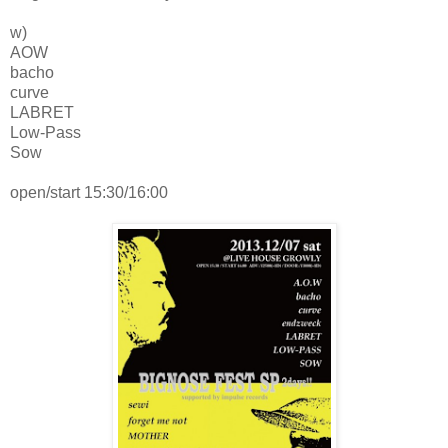
w)
AOW
bacho
curve
LABRET
Low-Pass
Sow
open/start 15:30/16:00