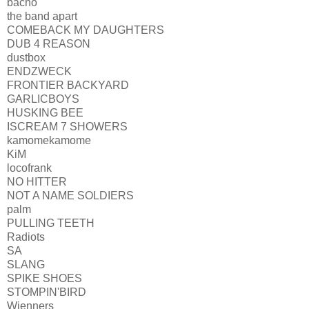
bacho
the band apart
COMEBACK MY DAUGHTERS
DUB 4 REASON
dustbox
ENDZWECK
FRONTIER BACKYARD
GARLICBOYS
HUSKING BEE
ISCREAM 7 SHOWERS
kamomekamome
KiM
locofrank
NO HITTER
NOT A NAME SOLDIERS
palm
PULLING TEETH
Radiots
SA
SLANG
SPIKE SHOES
STOMPIN'BIRD
Wienners