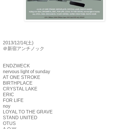
2013/12/14(土)
＠新宿アンチノック
ENDZWECK
nervous light of sunday
AT ONE STROKE
BIRTHPLACE
CRYSTAL LAKE
ERIC
FOR LIFE
noy
LOYAL TO THE GRAVE
STAND UNITED
OTUS