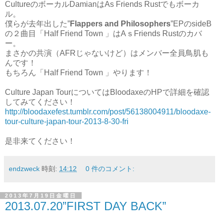
CultureのボーカルDamianはAs Friends Rustでもボーカ
ル。
僕らが去年出した”
Flappers and Philosophers
”EPのsideB
の２曲目「Half Friend Town 」はAｓFriends Rustのカバ
ー。
まさかの共演（AFRじゃないけど）はメンバー全員鳥肌も
んです！
もちろん「Half Friend Town 」やります！
Culture Japan TourについてはBloodaxeのHPで詳細を確認
してみてください！
http://bloodaxefest.tumblr.com/post/56138004911/bloodaxe-
tour-culture-japan-tour-2013-8-30-fri
是非来てください！
endzweck
時刻:
14:12
0 件のコメント:
2013年7月19日金曜日
2013.07.20”FIRST DAY BACK”