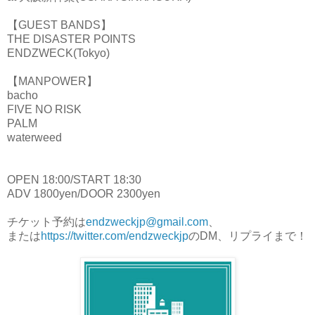
【GUEST BANDS】
THE DISASTER POINTS
ENDZWECK(Tokyo)
【MANPOWER】
bacho
FIVE NO RISK
PALM
waterweed
OPEN 18:00/START 18:30
ADV 1800yen/DOOR 2300yen
チケット予約は
endzweckjp@gmail.com
、
または
https://twitter.com/endzweckjp
のDM、リプライまで！