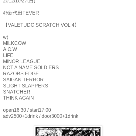
2012/10/27(日)
@新代田FEVER
【VALETUDO SCRATCH VOL.4】
w)
MILKCOW
A.O.W
LIFE
MINOR LEAGUE
NOT A NAME SOLDIERS
RAZORS EDGE
SAIGAN TERROR
SLIGHT SLAPPERS
SNATCHER
THINK AGAIN
open16:30 / start17:00
adv2500+1drink / door3000+1drink