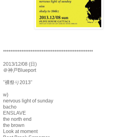
*************************************************
2013/12/08 (日)
＠神戸Blueport
"裸祭り2013"
w)
nervous light of sunday
bacho
ENSLAVE
the north end
the brown
Look at moment