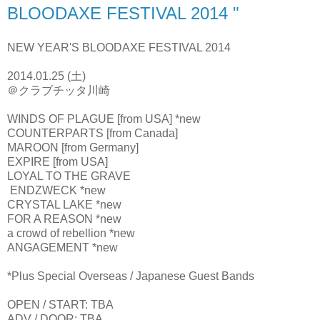
BLOODAXE FESTIVAL 2014 "
NEW YEAR'S BLOODAXE FESTIVAL 2014
2014.01.25 (土)
＠クラブチッタ川崎
WINDS OF PLAGUE [from USA] *new
COUNTERPARTS [from Canada]
MAROON [from Germany]
EXPIRE [from USA]
LOYAL TO THE GRAVE
ENDZWECK *new
CRYSTAL LAKE *new
FOR A REASON *new
a crowd of rebellion *new
ANGAGEMENT *new
*Plus Special Overseas / Japanese Guest Bands
OPEN / START: TBA
ADV / DOOR: TBA