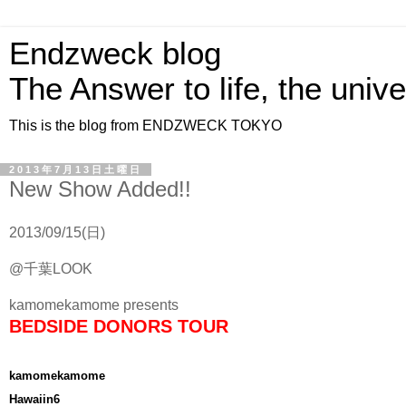
Endzweck blog
The Answer to life, the univ
This is the blog from ENDZWECK TOKYO
2013年7月13日土曜日
New Show Added!!
2013/09/15(日)
@千葉LOOK
kamomekamome presents
BEDSIDE DONORS TOUR
kamomekamome
Hawaiin6