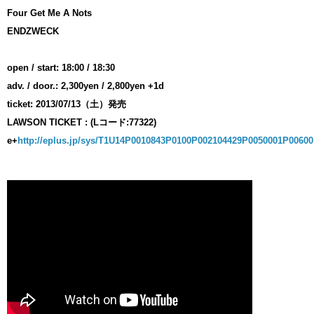
Four Get Me A Nots
ENDZWECK
open / start: 18:00 / 18:30
adv. / door.: 2,300yen / 2,800yen +1d
ticket: 2013/07/13（土）発売
LAWSON TICKET : (Lコード:77322)
e+
http://eplus.jp/sys/T1U14P0010843P0100P002104429P0050001P0060