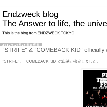
Endzweck blog
The Answer to life, the univ
This is the blog from ENDZWECK TOKYO
2010年10月15日金曜日
"STRIFE" & "COMEBACK KID" officially
"STRIFE" 、 "COMEBACK KID" の出演が決定しました。